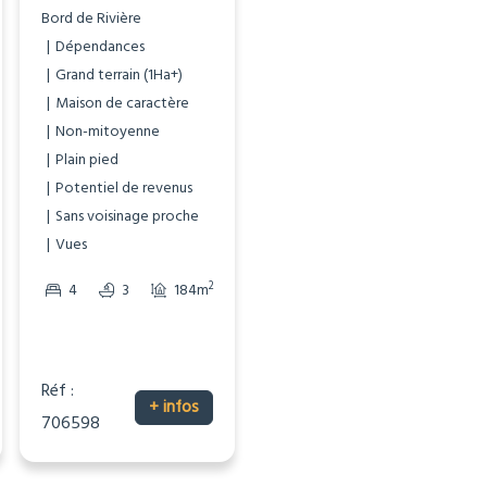
Bord de Rivière
Bord de Rivière
Dépendances
Dépendances
Grand terrain (1Ha+)
Gîte/Maison d’Amis
Maison de caractère
Maison de caractère
Non-mitoyenne
Non-mitoyenne
Pierre
Plain pied
Piscine
Potentiel de revenus
Potentiel de revenus
Sans voisinage proche
Vues
Vues
2
2
1
173m
2
2
4
3
184m
12663m
2
49337m
Réf :
Réf :
+ infos
+ infos
706598
706597