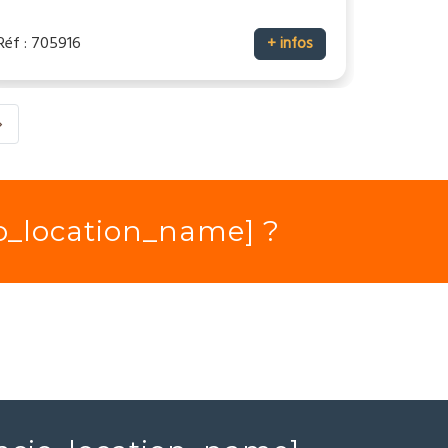
Réf : 705916
+ infos
io_location_name] ?