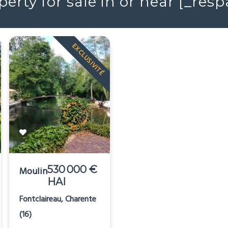
erty for sale in or near [_re
EXCLUSIVITÉ
530 000 €
530 000 €
Moulin
Maison
HAI
HAI
Fontclaireau, Charente
Saint-Junien, Haute-
(16)
Vienne (87)