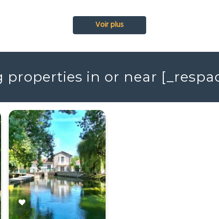
Voir plus
properties in or near [_resp
EXCLUSIVITÉ