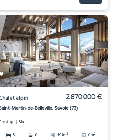
2 870 000 €
Chalet alpin
Saint-Martin-de-Belleville, Savoie (73)
Prestige
Ski
2
2
5
0
191m
0m