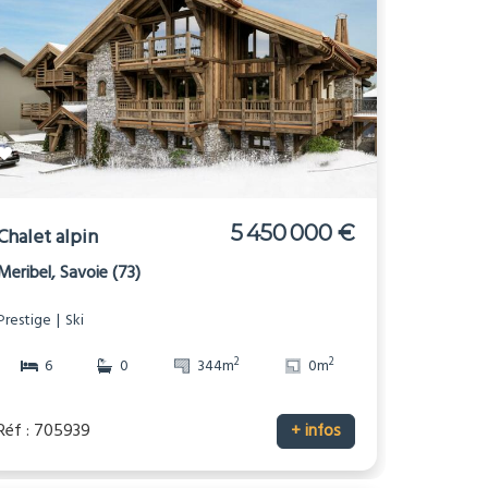
5 450 000 €
Chalet alpin
Meribel, Savoie (73)
Prestige
Ski
2
2
6
0
344m
0m
Réf : 705939
+ infos