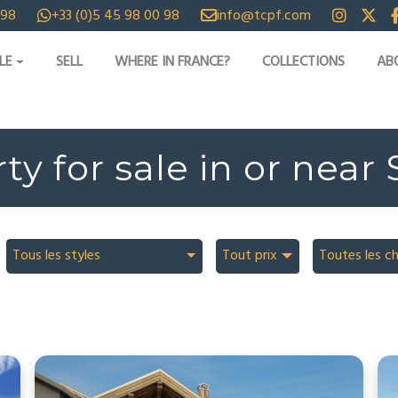
 98
+33 (0)5 45 98 00 98
info@tcpf.com
LE
SELL
WHERE IN FRANCE?
COLLECTIONS
AB
ty for sale in or near 
Tous les styles
Tout prix
Toutes les c