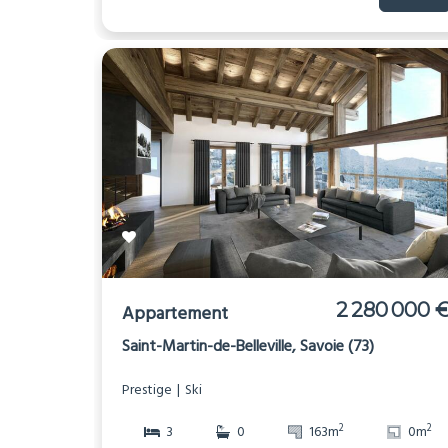
2 280 000 
Appartement
Saint-Martin-de-Belleville, Savoie (73)
Prestige
Ski
2
2
3
0
163m
0m