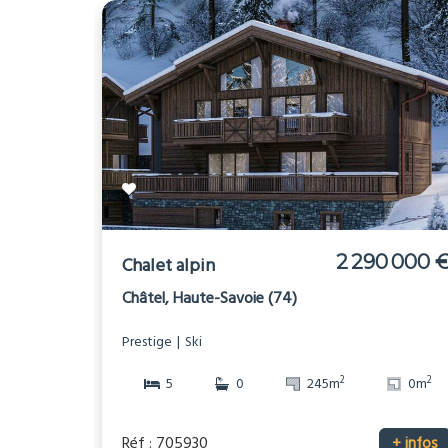
2 290 000 
Chalet alpin
Châtel, Haute-Savoie (74)
Prestige
Ski
2
2
5
0
245m
0m
Réf : 705930
+ infos