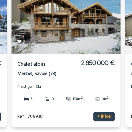
€
2 850 000 €
Chalet alpin
Meribel, Savoie (73)
Prestige
Ski
2
2
5
0
174m
0m
Réf : 705938
+ infos