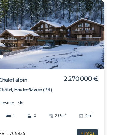
2 270 000 €
Chalet alpin
Châtel, Haute-Savoie (74)
Prestige
Ski
2
2
4
0
233m
0m
Réf : 705929
+ infos