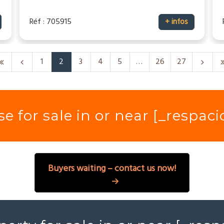
Réf : 705915
+ infos
1
2
3
4
5
…
26
27
e for sale in or near [_respac
Buyers waiting – contact us now!