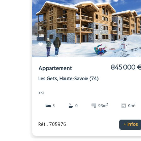
845 000 
Appartement
Les Gets, Haute-Savoie (74)
Ski
2
2
3
0
93m
0m
Réf : 705976
+ infos