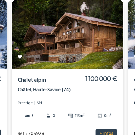
€
1 100 000 €
Chalet alpin
Châtel, Haute-Savoie (74)
Prestige
Ski
2
2
3
0
113m
0m
Réf : 705928
+ infos