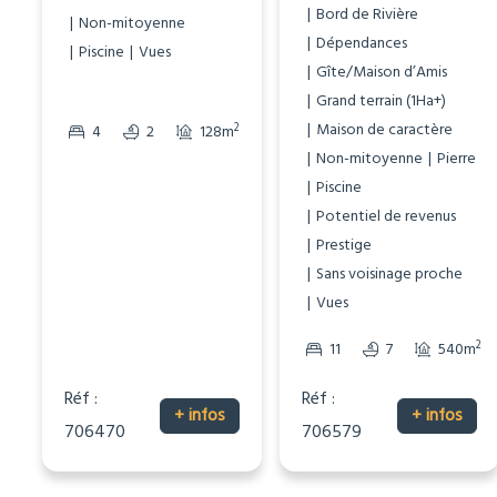
Bord de Rivière
Non-mitoyenne
Dépendances
Piscine
Vues
Gîte/Maison d’Amis
Grand terrain (1Ha+)
Maison de caractère
2
2
4
2
128m
1589m
Non-mitoyenne
Pierre
Piscine
Potentiel de revenus
Prestige
Sans voisinage proche
Vues
2
11
7
540m
Réf :
Réf :
+ infos
+ infos
706470
706579