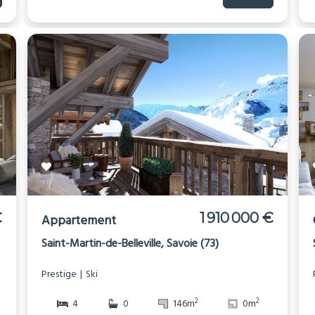
€
1 910 000 €
Appartement
Saint-Martin-de-Belleville, Savoie (73)
Prestige
Ski
2
2
4
0
146m
0m