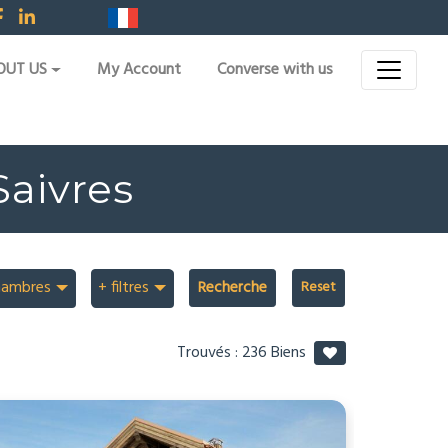
OUT US
My Account
Converse with us
Saivres
hambres
+ filtres
Recherche
Trouvés :
236
Biens