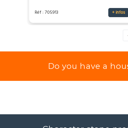
Réf : 705913
+ infos
Do you have a hous