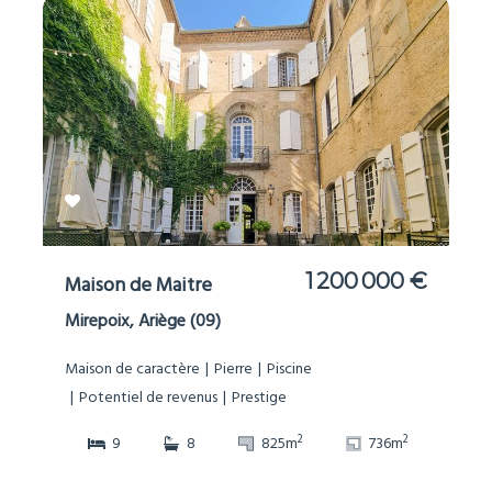
1 200 000 €
Maison de Maitre
Mirepoix, Ariège (09)
Maison de caractère
Pierre
Piscine
Potentiel de revenus
Prestige
2
2
9
8
825m
736m