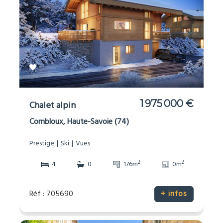
1 975 000 €
Chalet alpin
Combloux, Haute-Savoie (74)
Prestige
Ski
Vues
2
2
4
0
176m
0m
Réf : 705690
+ infos