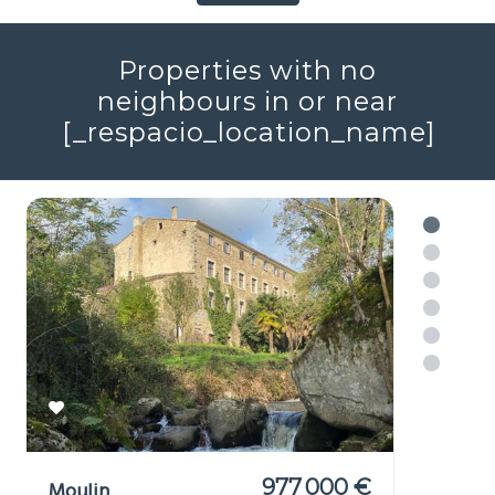
Réf : 705689
+ infos
Voir plus
Properties with no
neighbours in or near
[_respacio_location_name]