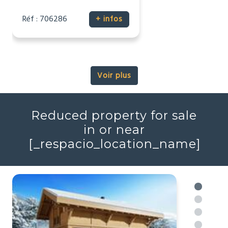
116 537 €
Maison
Talmont-Saint-Hilaire, Vendée
(85)
2
2
44m
Réf : 706286
+ infos
Voir plus
Reduced property for sale
in or near
[_respacio_location_name]