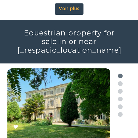
Modern style property in
or near
[_respacio_location_name]
Voir plus
Equestrian property for
sale in or near
[_respacio_location_name]