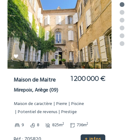
977 000 €
Moulin
Brousses-et-Villaret, Aude (11)
Bord de Rivière
Dépendances
Grand terrain (1Ha+)
Maison de caractère
Non-mitoyenne
Pierre
Potentiel de revenus
Prestige
Sans voisinage proche