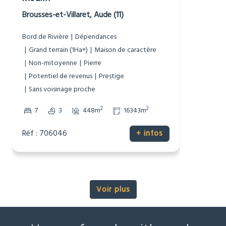
977 000 €
Moulin
Brousses-et-Villaret, Aude (11)
Bord de Rivière
Dépendances
Grand terrain (1Ha+)
Maison de caractère
Non-mitoyenne
Pierre
Potentiel de revenus
Prestige
Sans voisinage proche
2
2
7
3
448m
16343m
Réf : 706046
+ infos