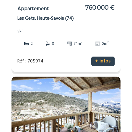
760 000 €
Appartement
Les Gets, Haute-Savoie (74)
Ski
2
2
2
0
74m
0m
Réf : 705974
+ infos