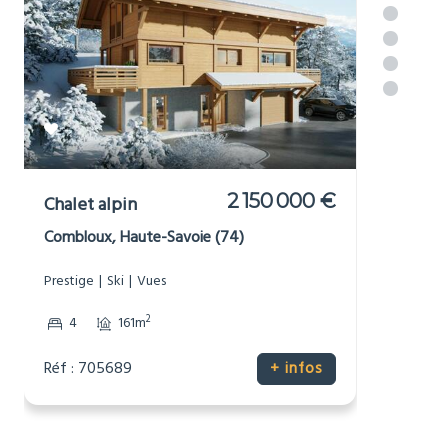
Luxury property in or near
[_respacio_location_name]
2 150 000 €
Chalet alpin
Combloux, Haute-Savoie (74)
Prestige
Ski
Vues