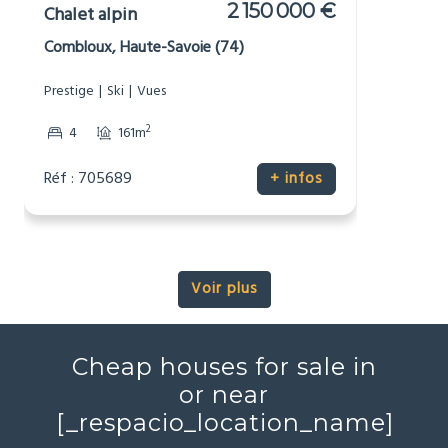
2 150 000 €
Chalet alpin
Combloux, Haute-Savoie (74)
Prestige
Ski
Vues
2
4
161m
Réf : 705689
+ infos
Voir plus