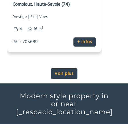
2 150 000 €
Chalet alpin
Combloux, Haute-Savoie (74)
Prestige
Ski
Vues
2
4
161m
Réf : 705689
+ infos
Voir plus