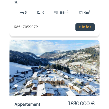
Ski
2
2
5
0
188m
0m
Réf : 705907P
+ infos
1 830 000 €
Appartement