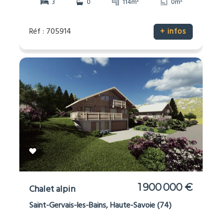
2
2
3
0
114m
0m
Réf : 705914
+ infos
1 900 000 €
Chalet alpin
Saint-Gervais-les-Bains, Haute-Savoie (74)