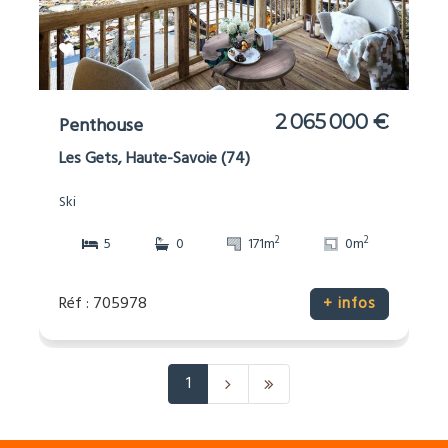
2 065 000 €
Penthouse
Les Gets, Haute-Savoie (74)
Ski
2
2
5
0
171m
0m
Réf : 705978
+ infos
1