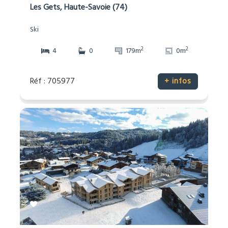
Les Gets, Haute-Savoie (74)
Ski
2
2
4
0
179m
0m
Réf : 705977
+ infos