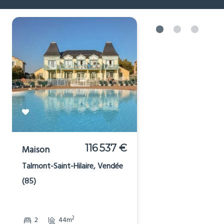
Cheap houses for sale in
or near
[_respacio_location_name]