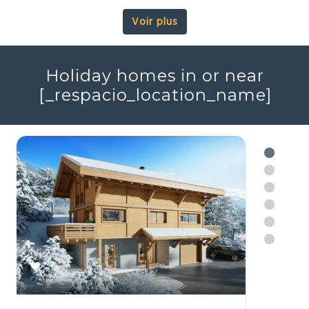
2
4
161m
Réf : 705689
+ infos
Voir plus
Holiday homes in or near
[_respacio_location_name]