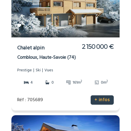
2 150 000 €
Chalet alpin
Combloux, Haute-Savoie (74)
Prestige
Ski
Vues
2
2
4
0
161m
0m
Réf : 705689
+ infos