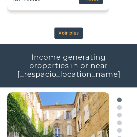
2
2
7
3
448m
16343m
Réf : 706046
+ infos
Voir plus
Income generating
properties in or near
[_respacio_location_name]