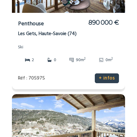
890 000 €
Penthouse
Les Gets, Haute-Savoie (74)
Ski
2
2
2
0
90m
0m
Réf : 705975
+ infos