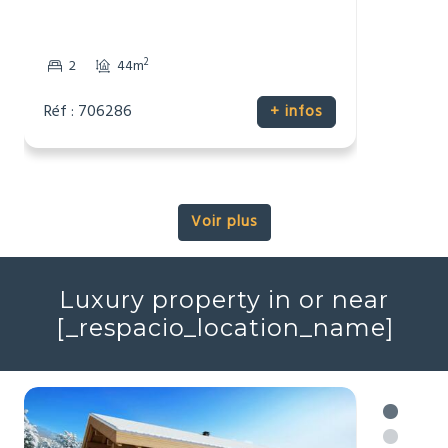
116 537 €
Maison
Talmont-Saint-Hilaire, Vendée (85)
2
2
44m
Réf : 706286
+ infos
Voir plus