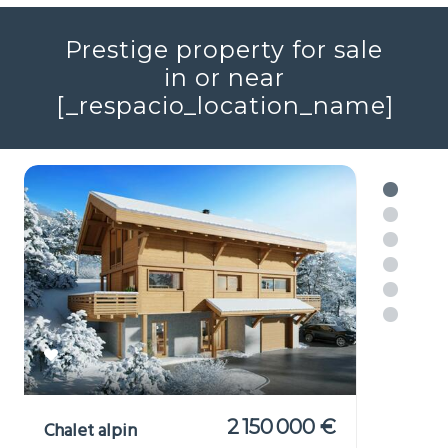
Réf : 706046
+ infos
Voir plus
Prestige property for sale
in or near
[_respacio_location_name]