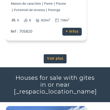
1 200 000 €
Maison de Maitre
Mirepoix, Ariège (09)
Maison de caractère
Pierre
Piscine
Potentiel de revenus
Prestige
2
2
9
8
825m
736m
Réf : 705820
+ infos
Voir plus