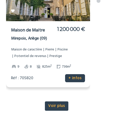
977 000 €
Moulin
Brousses-et-Villaret, Aude (11)
Bord de Rivière
Dépendances
Grand terrain (1Ha+)
Maison de caractère
Non-mitoyenne
Pierre
Potentiel de revenus
Prestige
Sans voisinage proche
2
2
7
3
448m
16343m