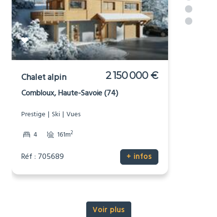
2 150 000 €
Chalet alpin
Combloux, Haute-Savoie (74)
Prestige
Ski
Vues
2
4
161m