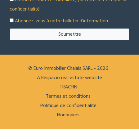
En soumettant ce formulaire, j'accepte le
Politique de
confidentialité
Abonnez-vous à notre bulletin d'information
Soumettre
© Euro Immobilier Chalais SARL - 2026
A Respacio real estate website
TRACFIN
Termes et conditions
Politique de confidentialité
Honoraires