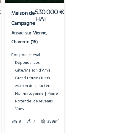
€
530 000 €
575 000 €
Maison de
Maison de
HAI
HAI
Campagne
Campagne
Ansac-sur-Vienne,
Genouillé, Vienne (86)
Charente (16)
Bon pour cheval
Dépendances
Etang
Bon pour cheval
Gîte/Maison d’Amis
Dépendances
Grand terrain (1Ha+)
Gîte/Maison d’Amis
Maison de caractère
Grand terrain (1Ha+)
Non-mitoyenne
Pierre
Maison de caractère
Piscine
Non-mitoyenne
Pierre
Potentiel de revenus
Potentiel de revenus
Prestige
Vues
Sans voisinage proche
2
2
8
7
388m
28843m
Vues