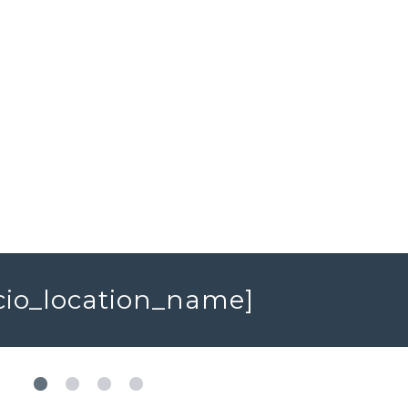
2
148265m
Réf :
+ infos
Réf : 706663
706646
+ infos
acio_location_name]