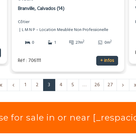
Branville, Calvados (14)
Côtier
L M N P – Location Meublée Non Professionelle
2
2
0
1
27m
0m
Réf : 706111
+ infos
1
2
3
4
5
…
26
27
e for sale in or near [_respac