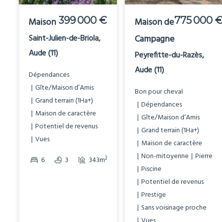
399 000 €
775 000 
Maison
Maison de
Saint-Julien-de-Briola,
Campagne
Aude (11)
Peyrefitte-du-Razès,
Aude (11)
Dépendances
Gîte/Maison d’Amis
Bon pour cheval
Grand terrain (1Ha+)
Dépendances
Maison de caractère
Gîte/Maison d’Amis
Potentiel de revenus
Grand terrain (1Ha+)
Vues
Maison de caractère
Non-mitoyenne
Pierre
2
2
6
3
343m
11844m
Piscine
Potentiel de revenus
Prestige
Sans voisinage proche
Vues