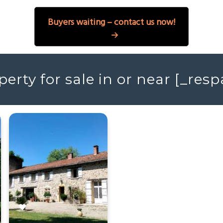
Buyers waiting – contact us now!
erty for sale in or near [_re