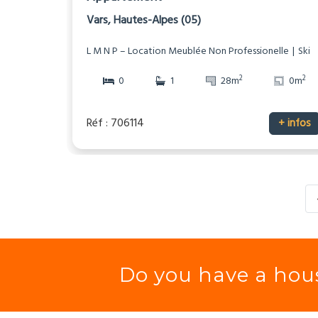
Vars, Hautes-Alpes (05)
L M N P – Location Meublée Non Professionelle
Ski
2
2
0
1
28m
0m
Réf : 706114
+ infos
Do you have a hous