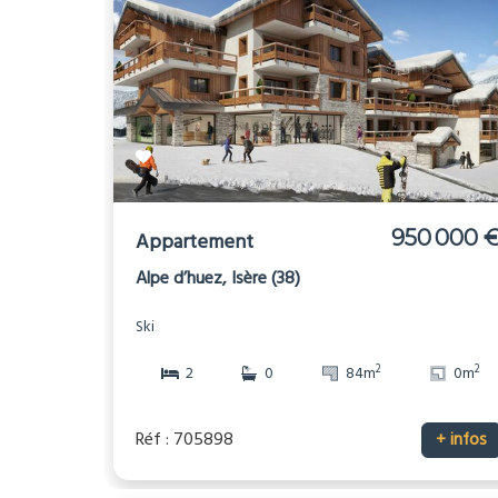
950 000 
Appartement
Alpe d’huez, Isère (38)
Ski
2
2
2
0
84m
0m
Réf : 705898
+ infos