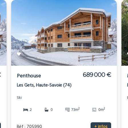
€
689 000 €
Penthouse
Les Gets, Haute-Savoie (74)
Ski
2
2
2
0
73m
0m
Réf : 705990
+ infos