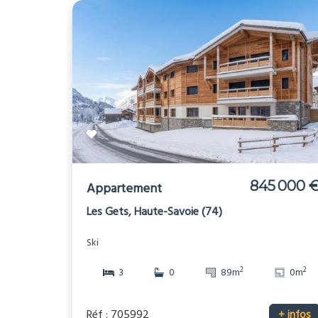
845 000 
Appartement
Les Gets, Haute-Savoie (74)
Ski
2
2
3
0
89m
0m
Réf : 705992
+ infos