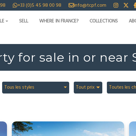
 98
+33 (0)5 45 98 00 98
info@tcpf.com
LE
SELL
WHERE IN FRANCE?
COLLECTIONS
AB
ty for sale in or near 
Tous les styles
Tout prix
Toutes les c