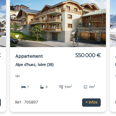
€
550 000 €
Appartement
Alpe d’huez, Isère (38)
Ski
2
2
1
0
51m
0m
Réf : 705897
+ infos