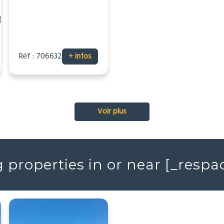
2
9
9
473m
2
48540m
Réf : 706632
Réf : 706631
+ infos
+ infos
Voir plus
properties in or near [_resp