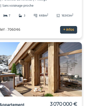
Sans voisinage proche
2
2
7
3
448m
16343m
Réf : 706046
+ infos
3 070 000 €
Appartement