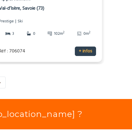
Val-d’Isère, Savoie (73)
Prestige
Ski
2
2
3
0
102m
0m
Réf : 706074
+ infos
io_location_name] ?