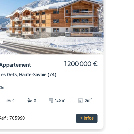
1 200 000 €
Appartement
Les Gets, Haute-Savoie (74)
Ski
2
2
4
0
126m
0m
Réf : 705993
+ infos