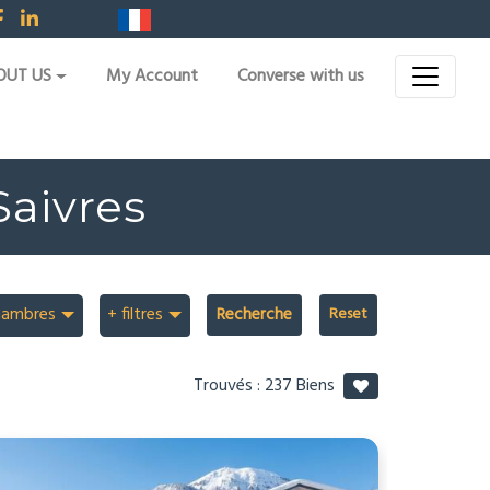
OUT US
My Account
Converse with us
Saivres
hambres
+ filtres
Recherche
Trouvés :
237
Biens