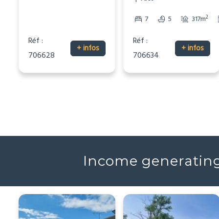
2
7
5
317m
Réf :
Réf :
+ infos
+ infos
706628
706634
Income generating 