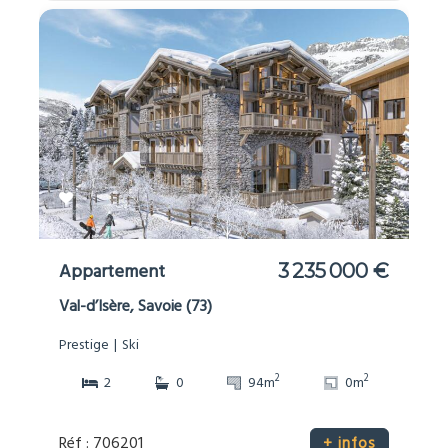
Appartement
3 235 000 €
Val-d’Isère, Savoie (73)
Prestige
Ski
2
2
2
0
94m
0m
Réf : 706201
+ infos