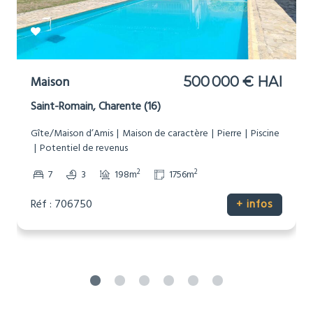
Maison de Campagne
355 100 € HAI
Saint Privat en Périgord, Dordogne (24)
Gîte/Maison d’Amis
Maison de caractère
Non-mitoyenne
Piscine
2
2
6
4
218m
1490m
Réf : 706751
+ infos