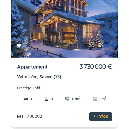
Appartement
3 730 000 €
Val-d’Isère, Savoie (73)
Prestige
Ski
2
2
3
0
117m
0m
Réf : 706202
+ infos