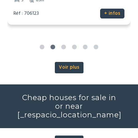
3
83m
Réf : 706123
+ infos
Voir plus
Cheap houses for sale in
or near
[_respacio_location_name]