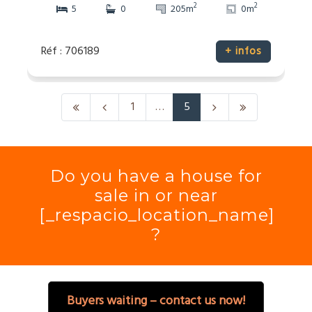
2
2
5
0
205m
0m
Réf : 706189
+ infos
1
…
5
Do you have a house for
sale in or near
[_respacio_location_name]
?
Buyers waiting – contact us now!