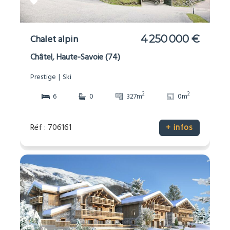
Chalet alpin
4 250 000 €
Châtel, Haute-Savoie (74)
Prestige
Ski
2
2
6
0
327m
0m
Réf : 706161
+ infos