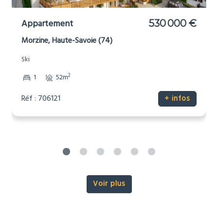
Appartement
655 000 €
Morzine, Haute-Savoie (74)
Ski
2
2
61m
Réf : 706122
+ infos
Voir plus