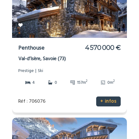
Penthouse
4 570 000 €
Val-d’Isère, Savoie (73)
Prestige
Ski
2
2
4
0
157m
0m
Réf : 706076
+ infos