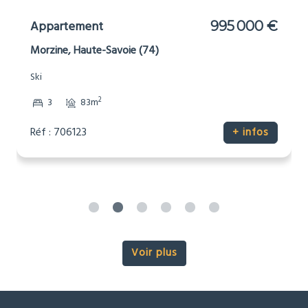
Appartement
995 000 €
Morzine, Haute-Savoie (74)
Ski
2
3
83m
Réf : 706123
+ infos
Voir plus