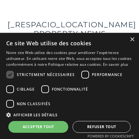
[_RESPACIO_LOCATION_NAME]
PROPERTY NEWS
×
Ce site Web utilise des cookies
Notre site Web utilise des cookies pour améliorer l'expérience
Aucune donnée trouvée – rechercher à nouveau
utilisateur. En utilisant notre site Web, vous acceptez tous les cookies
conformément à notre Politique relative aux cookies.
En savoir plus
ALL BLOGS
STRICTEMENT NÉCESSAIRES
PERFORMANCE
CIBLAGE
FONCTIONNALITÉ
NON CLASSIFIÉS
AFFICHER LES DÉTAILS
SECTEURS
ACCEPTER TOUT
REFUSER TOUT
Immobilier Somme
Immobilier Alpes-Maritimes
POWERED BY COOKIESCRIPT