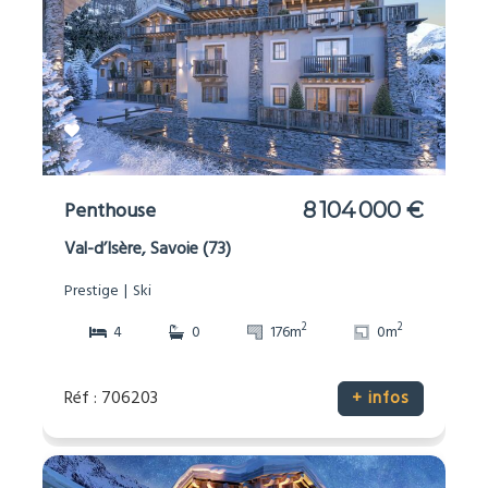
Penthouse
8 104 000 €
Val-d’Isère, Savoie (73)
Prestige
Ski
2
2
4
0
176m
0m
Réf : 706203
+ infos