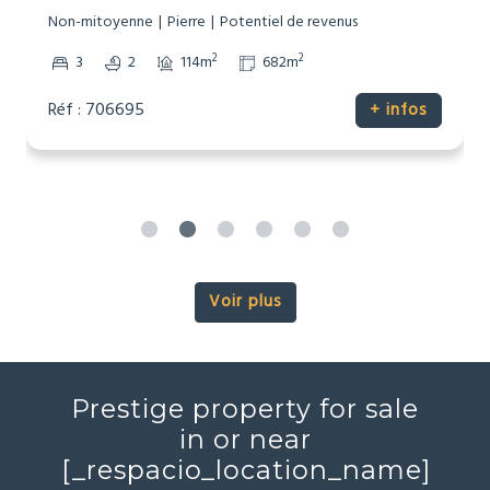
Non-mitoyenne
Pierre
Potentiel de revenus
2
2
3
2
114m
682m
Réf : 706695
+ infos
Voir plus
Prestige property for sale
in or near
[_respacio_location_name]