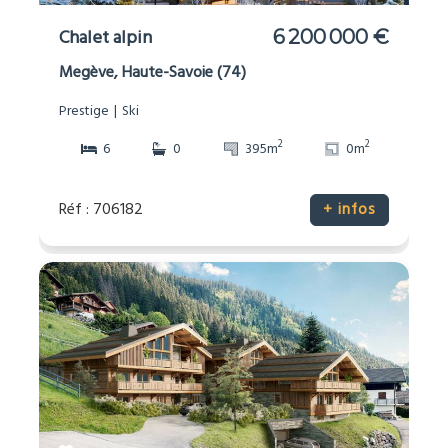
Chalet alpin
6 200 000 €
Megève, Haute-Savoie (74)
Prestige
Ski
2
2
6
0
395m
0m
Réf : 706182
+ infos