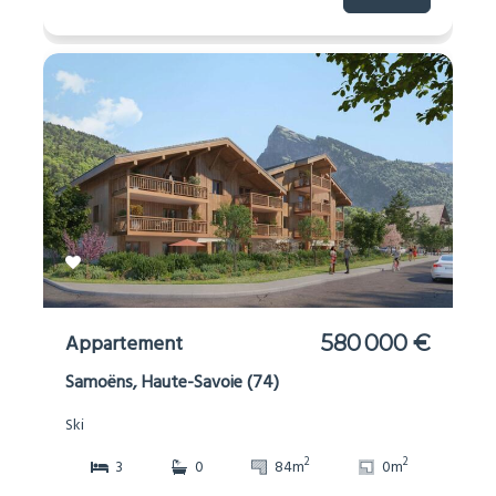
Appartement
580 000 €
Samoëns, Haute-Savoie (74)
Ski
2
2
3
0
84m
0m