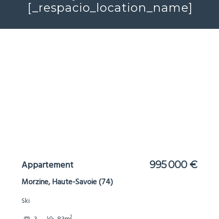
[_respacio_location_name]
Appartement
995 000 €
Morzine, Haute-Savoie (74)
Ski
2