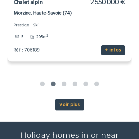
Chalet alpin
2 550 000 €
Morzine, Haute-Savoie (74)
Prestige
Ski
2
5
205m
Réf : 706189
+ infos
Voir plus
Holiday homes in or near