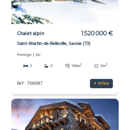
Chalet alpin
1 520 000 €
Saint-Martin-de-Belleville, Savoie (73)
Prestige
Ski
2
2
3
0
146m
0m
Réf : 706087
+ infos