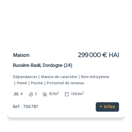
Maison
299 000 € HAI
Bussière-Badil, Dordogne (24)
Dépendances
Maison de caractère
Non-mitoyenne
Pierre
Piscine
Potentiel de revenus
2
2
4
3
157m
1393m
Réf : 706781
+ infos