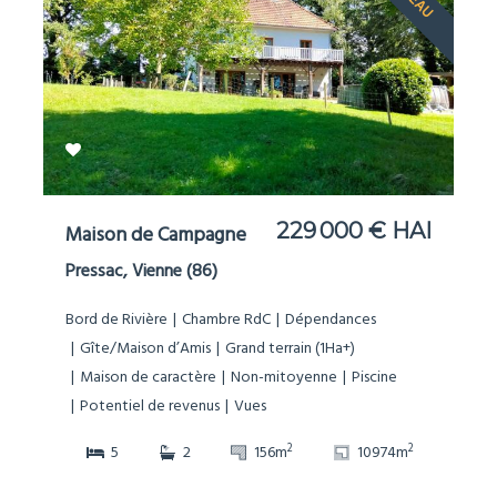
229 000 € HAI
Maison de Campagne
Pressac, Vienne (86)
Bord de Rivière
Chambre RdC
Dépendances
Gîte/Maison d’Amis
Grand terrain (1Ha+)
Maison de caractère
Non-mitoyenne
Piscine
Potentiel de revenus
Vues
2
2
5
2
156m
10974m