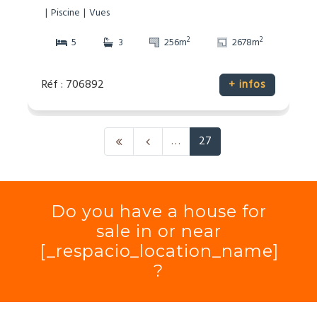
Piscine
Vues
2
2
5
3
256m
2678m
Réf : 706892
+ infos
…
27
Do you have a house for
sale in or near
[_respacio_location_name]
?