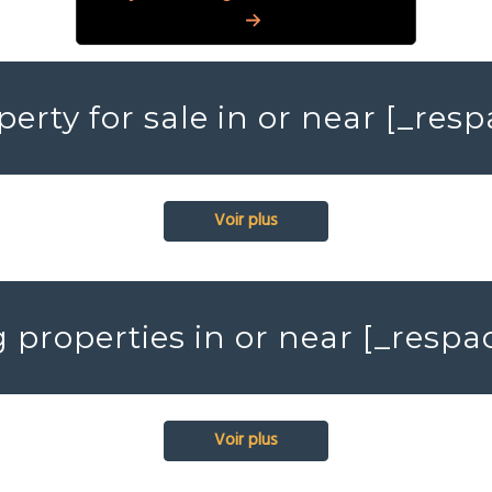
erty for sale in or near [_re
Voir plus
properties in or near [_resp
Voir plus