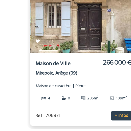
266 000 
Maison de Ville
Mirepoix, Ariège (09)
Maison de caractère
Pierre
2
2
4
0
205m
109m
Réf : 706871
+ infos