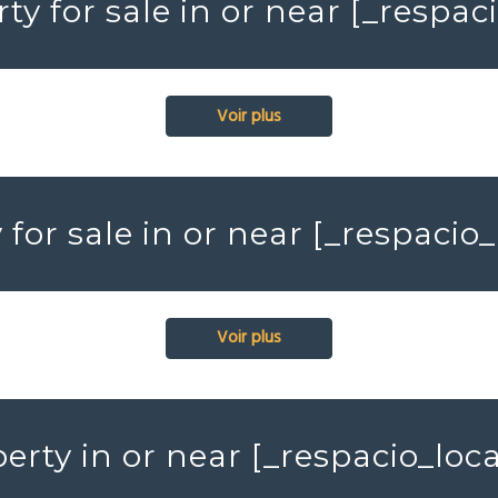
ty for sale in or near [_respa
Voir plus
for sale in or near [_respaci
Voir plus
erty in or near [_respacio_lo