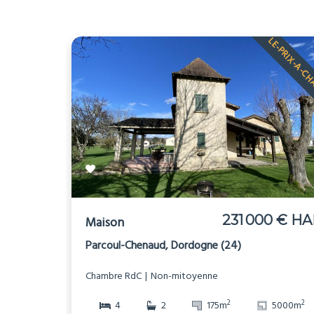
LE-PRIX-A-C
231 000 € HA
Maison
Parcoul-Chenaud, Dordogne (24)
Chambre RdC
Non-mitoyenne
2
2
4
2
175m
5000m