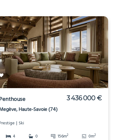
3 436 000 €
Penthouse
Megève, Haute-Savoie (74)
Prestige
Ski
2
2
4
0
156m
0m