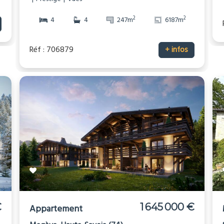
2
2
4
4
247m
6187m
Réf : 706879
+ infos
€
1 645 000 €
Appartement