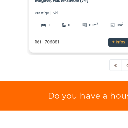
Megève, Haute-Savoie (74)
Prestige
Ski
2
2
3
0
113m
0m
Réf : 706881
+ infos
Do you have a hous