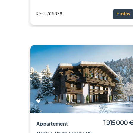
Réf : 706878
+ infos
1 915 000 
Appartement