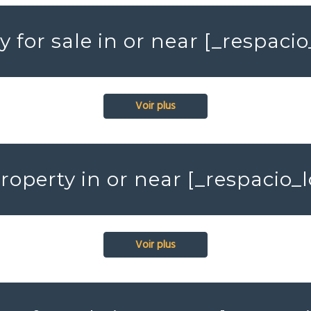
y for sale in or near [_respac
Voir plus
roperty in or near [_respacio
Voir plus