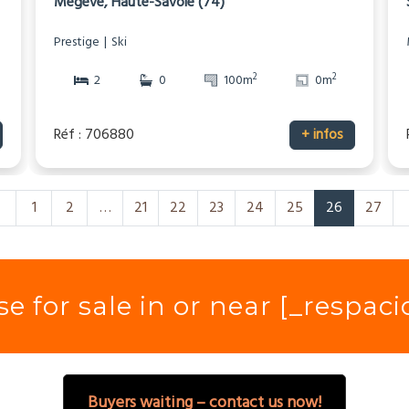
Megève, Haute-Savoie (74)
Prestige
Ski
2
2
2
0
100m
0m
Réf : 706880
+ infos
1
2
…
21
22
23
24
25
26
27
e for sale in or near [_respac
Buyers waiting – contact us now!