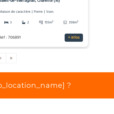
Salles-de-Villefagnan, Charente (16)
Maison de caractère
Pierre
Vues
2
2
3
2
155m
358m
Réf : 706891
+ infos
io_location_name] ?