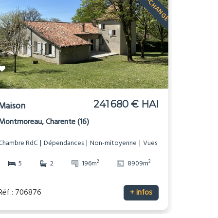
241 680 € HAI
Maison
Montmoreau, Charente (16)
Chambre RdC
Dépendances
Non-mitoyenne
Vues
2
2
5
2
196m
8909m
Réf : 706876
+ infos