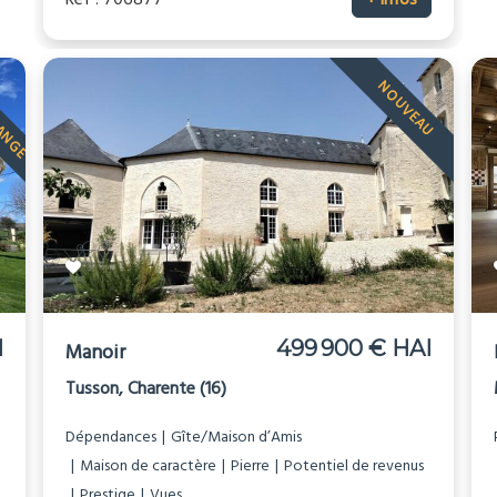
Réf : 706877
+ infos
HANGE
NOUVEAU
I
499 900 € HAI
Manoir
Tusson, Charente (16)
Dépendances
Gîte/Maison d’Amis
Maison de caractère
Pierre
Potentiel de revenus
Prestige
Vues