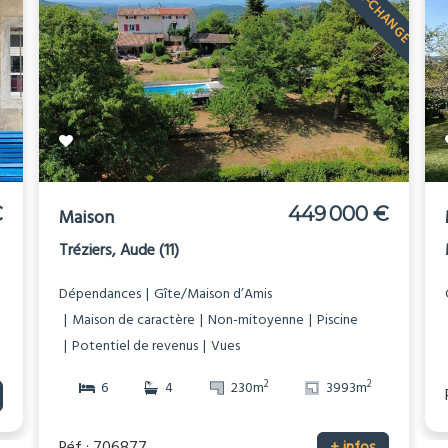
€
449 000 €
Maison
Tréziers, Aude (11)
Dépendances
Gîte/Maison d’Amis
Maison de caractère
Non-mitoyenne
Piscine
Potentiel de revenus
Vues
2
2
6
4
230m
3993m