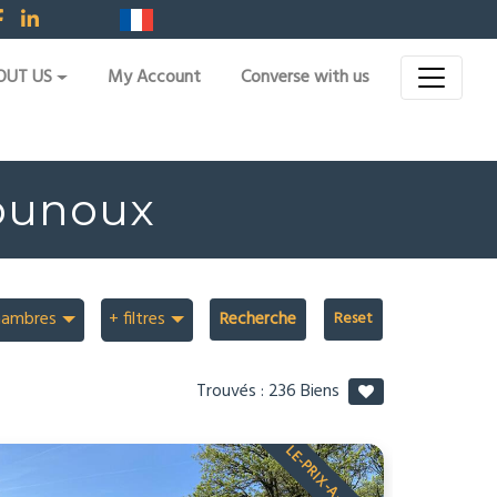
OUT US
My Account
Converse with us
ounoux
hambres
+ filtres
Recherche
Trouvés :
236
Biens
LE-PRIX-A-CHANGE