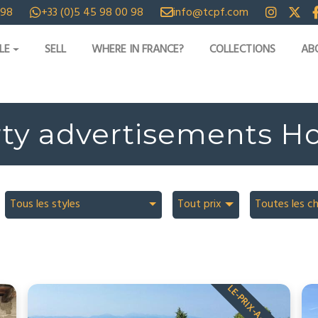
 98
+33 (0)5 45 98 00 98
info@tcpf.com
LE
SELL
WHERE IN FRANCE?
COLLECTIONS
AB
rty advertisements H
Tous les styles
Tout prix
Toutes les c
LE-PRIX-A-CHANGE