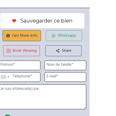
Sauvegarder ce bien
Get More Info
Whatsapp
Book Viewing
Share