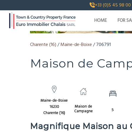
+33 (0)5 45 98 00
HOME
FOR SA
SHOW [IMAGES_COUNT] PHOTOS AND V
Charente (16)
/
Maine-de-Boixe
/ 706791
Maison de Campa
Maine-de-Boixe
Maison de
16230
5
Campagne
Charente (16)
Magnifique Maison au C