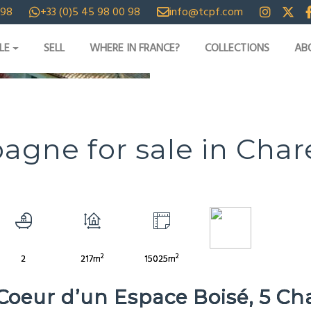
 98
+33 (0)5 45 98 00 98
info@tcpf.com
LE
SELL
WHERE IN FRANCE?
COLLECTIONS
AB
IDEOS
gne for sale in Chare
2
2
2
217m
15025m
oeur d’un Espace Boisé, 5 Cha