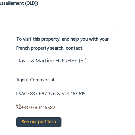
éthode logement
022 & 2023 indexes (incl. subscriptions)
n.) : €2,280
x.) : €3,150
mune where this property is situated go to the Géorisques
v.fr
ussaillement (OLD))
To visit this property, and help you with your
French property search, contact: