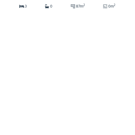
2
2
3
0
87m
0m
Ref: 706842
more details
€3,060,000
Appartement
Tignes, Savoie (73)